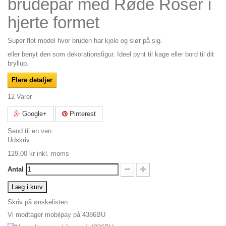
brudepar med Røde Roser i
hjerte formet
Super flot model hvor bruden har kjole og slør på sig.
eller benyt den som dekorationsfigur. Ideel pynt til kage eller bord til dit
bryllup.
Flere detaljer
12
Varer
Google+
Pinterest
Send til en ven
Udskriv
129,00 kr
inkl. moms
Antal
Læg i kurv
Skriv på ønskelisten
Vi modtager mobilpay på 4386BU