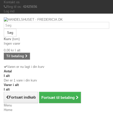
Kontakt os
Ring til os:
42425656
Log ind
Søg
Kurv
(tom)
Ingen varer
0,00 kr
I alt
Til betaling
Varen er nu lagt i din kurv
Antal
I alt
Der er 1 vare i din kurv
Varer i alt
I alt
Fortsæt indkøb
Fortsæt til betaling
Menu
Home