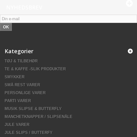
NYHEDSBREV
OK
Kategorier
TØJ & TILBEHØR
TE & KAFFE -SLIK PRODUKTER
SMYKKER
SMÅ REST VARER
PERSONLIGE VARER
PARTI VARER
MUSIK SLIPSE & BUTTERFLY
MANCHETKNAPPER / SLIPSENÅLE
JULE VARER
JULE SLIPS / BUTTERFY