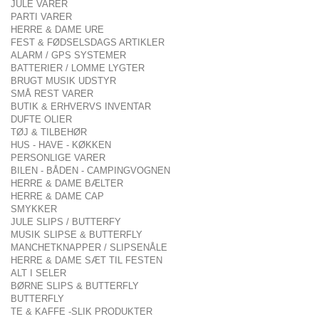
JULE VARER
PARTI VARER
HERRE & DAME URE
FEST & FØDSELSDAGS ARTIKLER
ALARM / GPS SYSTEMER
BATTERIER / LOMME LYGTER
BRUGT MUSIK UDSTYR
SMÅ REST VARER
BUTIK & ERHVERVS INVENTAR
DUFTE OLIER
TØJ & TILBEHØR
HUS - HAVE - KØKKEN
PERSONLIGE VARER
BILEN - BÅDEN - CAMPINGVOGNEN
HERRE & DAME BÆLTER
HERRE & DAME CAP
SMYKKER
JULE SLIPS / BUTTERFY
MUSIK SLIPSE & BUTTERFLY
MANCHETKNAPPER / SLIPSENÅLE
HERRE & DAME SÆT TIL FESTEN
ALT I SELER
BØRNE SLIPS & BUTTERFLY
BUTTERFLY
TE & KAFFE -SLIK PRODUKTER