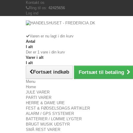
Kontakt os
Ring til os:
42425656
Log ind
Varen er nu lagt i din kurv
Antal
I alt
Der er 1 vare i din kurv
Varer i alt
I alt
Fortsæt indkøb
Fortsæt til betaling
Menu
Home
JULE VARER
PARTI VARER
HERRE & DAME URE
FEST & FØDSELSDAGS ARTIKLER
ALARM / GPS SYSTEMER
BATTERIER / LOMME LYGTER
BRUGT MUSIK UDSTYR
SMÅ REST VARER