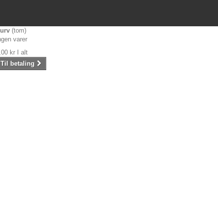
urv
(tom)
ngen varer
,00 kr
I alt
Til betaling