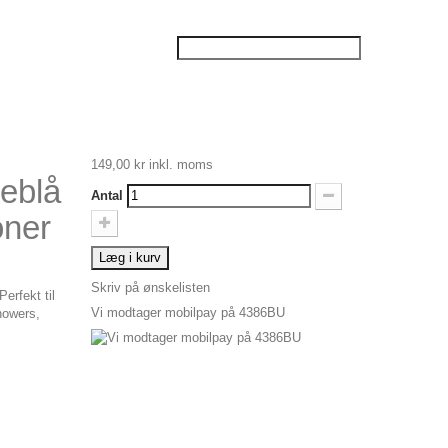
149,00 kr
inkl. moms
eblå
Antal
oner
Læg i kurv
Skriv på ønskelisten
erfekt til
Vi modtager mobilpay på 4386BU
howers,