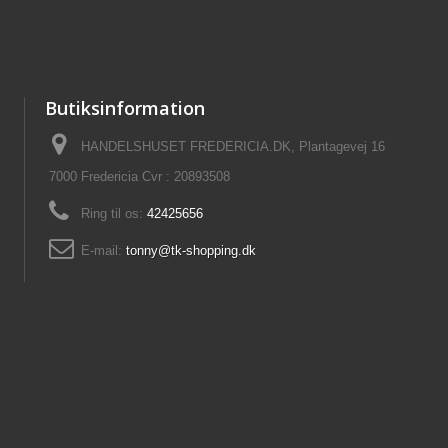
Butiksinformation
HANDELSHUSET FREDERICIA.DK, Plantagevej 16
7000 Fredericia Cvr : 20893508
Ring til os:
42425656
E-mail:
tonny@tk-shopping.dk