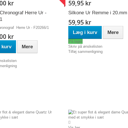
00 kr
59,95 kr
 Chronograf Herre Ur -
Silkone Ur Remme i 20.mm
1
59,95 kr
hronograf Herre Ur - F20266/1
Læg i kurv
Mere
00 kr
På lager
 kurv
Mere
Skriv på ønskelisten
Tilføj sammenligning
nskelisten
menligning
Vis her