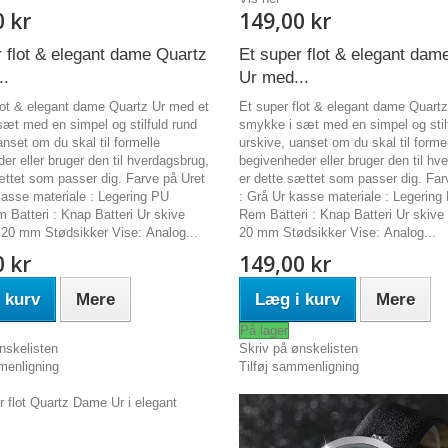
0 kr
149,00 kr
r flot & elegant dame Quartz
Et super flot & elegant dam
..
Ur med...
lot & elegant dame Quartz Ur med et
Et super flot & elegant dame Quart
æt med en simpel og stilfuld rund
smykke i sæt med en simpel og stil
anset om du skal til formelle
urskive, uanset om du skal til forme
er eller bruger den til hverdagsbrug,
begivenheder eller bruger den til hv
ættet som passer dig. Farve på Uret
er dette sættet som passer dig. Far
kasse materiale : Legering PU
: Grå Ur kasse materiale : Legerin
Batteri : Knap Batteri Ur skive
Rem Batteri : Knap Batteri Ur skive 
 20 mm Stødsikker Vise: Analog...
20 mm Stødsikker Vise: Analog...
0 kr
149,00 kr
 kurv
Mere
Læg i kurv
Mere
På lager
nskelisten
Skriv på ønskelisten
menligning
Tilføj sammenligning