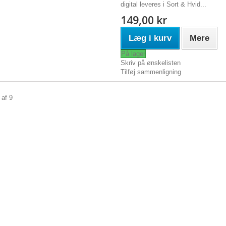
digital leveres i Sort & Hvid...
149,00 kr
Læg i kurv
Mere
På lager
Skriv på ønskelisten
Tilføj sammenligning
ri
 af 9