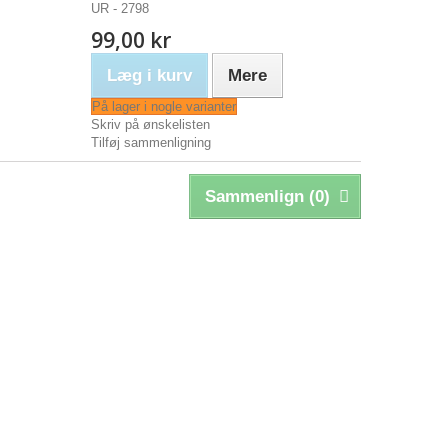
UR - 2798
99,00 kr
Læg i kurv
Mere
På lager i nogle varianter
Skriv på ønskelisten
Tilføj sammenligning
Sammenlign (
0
)