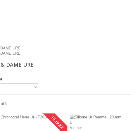
 DAME URE
 DAME URE
 & DAME URE
er
 af 9
TILBUD!
Vis her