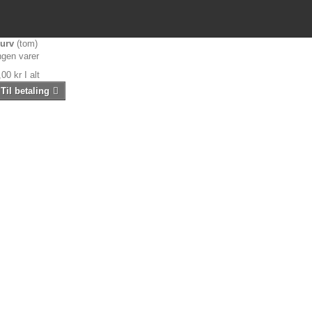
urv
(tom)
ngen varer
,00 kr
I alt
Til betaling