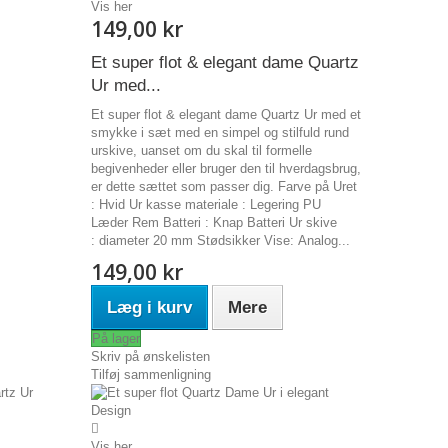
Vis her
149,00 kr
Et super flot & elegant dame Quartz
Ur med...
Et super flot & elegant dame Quartz Ur med et
smykke i sæt med en simpel og stilfuld rund
urskive, uanset om du skal til formelle
begivenheder eller bruger den til hverdagsbrug,
er dette sættet som passer dig. Farve på Uret
: Hvid Ur kasse materiale : Legering PU
Læder Rem Batteri : Knap Batteri Ur skive
: diameter 20 mm Stødsikker Vise: Analog...
149,00 kr
Læg i kurv
Mere
På lager
Skriv på ønskelisten
Tilføj sammenligning
Vis her