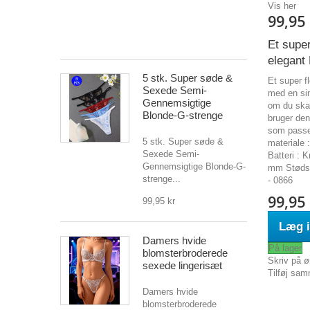
flot
Vis her
stil....
99,95 
199,00 kr
Et super
elegant
5 stk. Super søde &
Et super f
Sexede Semi-
med en sim
Gennemsigtige
om du skal
Blonde-G-strenge
bruger den
som passer
5 stk. Super søde &
materiale
Sexede Semi-
Batteri : 
Gennemsigtige Blonde-G-
mm Stødsi
strenge...
- 0866
99,95 
99,95 kr
Læg i
Damers hvide
På lager
blomsterbroderede
Skriv på ø
sexede lingerisæt
Tilføj sam
Damers hvide
blomsterbroderede