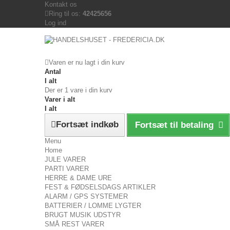
Kontakt os
Ring til os:
42425656
Log ind
Varen er nu lagt i din kurv
Antal
I alt
Der er 1 vare i din kurv
Varer i alt
I alt
Fortsæt indkøb
Fortsæt til betaling
Menu
Home
JULE VARER
PARTI VARER
HERRE & DAME URE
FEST & FØDSELSDAGS ARTIKLER
ALARM / GPS SYSTEMER
BATTERIER / LOMME LYGTER
BRUGT MUSIK UDSTYR
SMÅ REST VARER