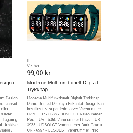
Vis her
99,00 kr
esign i
Moderne Multifunktionelt Digitalt
Trykknap...
ant Design
Moderne Multifunktionelt Digitalt Trykknap
ve, uanset
Dame Ur med Display i Firkantet Design kan
eller
bestilles i 5 super fede farver Varenummer
e sættet
Hvid = UR - 6638 - UDSOLGT Varenummer
: Legering
Rød = UR - 6060 Varenummer Black = UR -
i Ur skive
3933 - UDSOLGT Varenummer Dark Grøn =
Analog /
UR - 6597 - UDSOLGT Varenummer Pink =