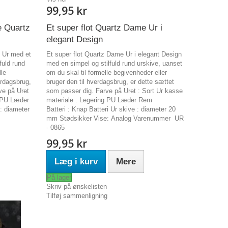
99,95 kr
e Quartz
Et super flot Quartz Dame Ur i
elegant Design
z Ur med et
Et super flot Quartz Dame Ur i elegant Design
fuld rund
med en simpel og stilfuld rund urskive, uanset
lle
om du skal til formelle begivenheder eller
erdagsbrug,
bruger den til hverdagsbrug, er dette sættet
ve på Uret
som passer dig. Farve på Uret : Sort Ur kasse
g PU Læder
materiale : Legering PU Læder Rem
: diameter
Batteri : Knap Batteri Ur skive : diameter 20
mm Stødsikker Vise: Analog Varenummer UR
- 0865
99,95 kr
Læg i kurv
Mere
På lager
Skriv på ønskelisten
Tilføj sammenligning