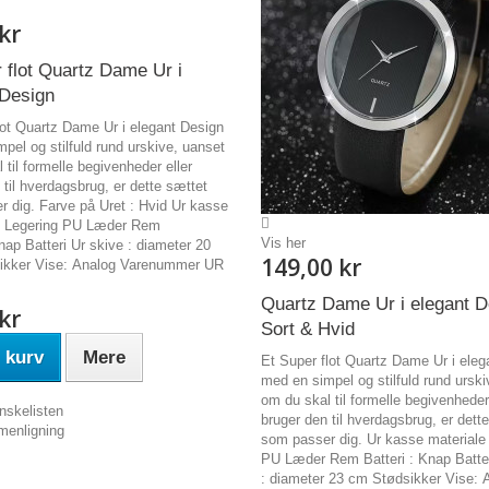
kr
 flot Quartz Dame Ur i
 Design
lot Quartz Dame Ur i elegant Design
pel og stilfuld rund urskive, uanset
 til formelle begivenheder eller
 til hverdagsbrug, er dette sættet
 dig. Farve på Uret : Hvid Ur kasse
 : Legering PU Læder Rem
Vis her
Knap Batteri Ur skive : diameter 20
149,00 kr
kker Vise: Analog Varenummer UR
Quartz Dame Ur i elegant D
kr
Sort & Hvid
 kurv
Mere
Et Super flot Quartz Dame Ur i eleg
med en simpel og stilfuld rund urski
om du skal til formelle begivenheder 
nskelisten
bruger den til hverdagsbrug, er dett
menligning
som passer dig. Ur kasse materiale 
PU Læder Rem Batteri : Knap Batter
: diameter 23 cm Stødsikker Vise: 