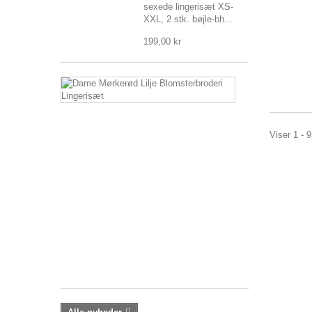
sexede lingerisæt XS-
XXL, 2 stk. bøjle-bh...
199,00 kr
Dame
Mørkerød
Lilje
Blomsterbrode
Lingerisæt
Viser 1 - 9
Dame
Mørkerød
Lilje
Blomsterbroderi
Lingerisæt
Medium
Støtte,
Uforet,...
199,00 kr