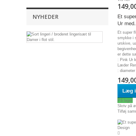
149,0
NYHEDER
Et supe
Ur med.
Et super f
Sort
smykke i s
lingeri
urskive, u
/
begivenhed
broderet
er dette s
lingerisæt
: Pink Ur 
til
Læder Rem 
Damer
: diameter
i
flot
149,0
stil.
Læg i
Sort
lingeri
På lager
/
Skriv på ø
broderet
Tilføj sam
lingerisæt
til
Damer
i