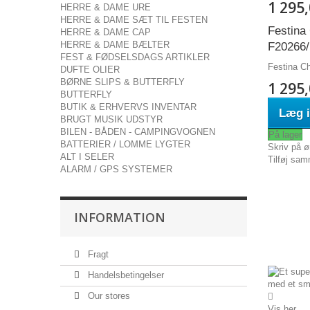
1 295,
HERRE & DAME URE
HERRE & DAME SÆT TIL FESTEN
Festina
HERRE & DAME CAP
HERRE & DAME BÆLTER
F20266/
FEST & FØDSELSDAGS ARTIKLER
Festina C
DUFTE OLIER
BØRNE SLIPS & BUTTERFLY
1 295,
BUTTERFLY
BUTIK & ERHVERVS INVENTAR
Læg i
BRUGT MUSIK UDSTYR
BILEN - BÅDEN - CAMPINGVOGNEN
På lager
BATTERIER / LOMME LYGTER
Skriv på ø
ALT I SELER
Tilføj sam
ALARM / GPS SYSTEMER
INFORMATION
Fragt
Handelsbetingelser
Our stores
Vis her