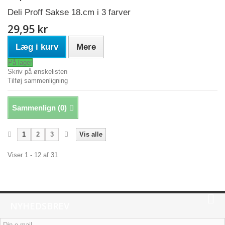
Deli Proff Sakse 18.cm i 3 farver
29,95 kr
Læg i kurv
Mere
På lager
Skriv på ønskelisten
Tilføj sammenligning
Sammenlign (
0
)
1
2
3
Vis alle
Viser 1 - 12 af 31
NYHEDSBREV