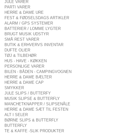
JULE VARER
PARTI VARER
HERRE & DAME URE
FEST & FØDSELSDAGS ARTIKLER
ALARM / GPS SYSTEMER
BATTERIER / LOMME LYGTER
BRUGT MUSIK UDSTYR
SMÅ REST VARER
BUTIK & ERHVERVS INVENTAR
DUFTE OLIER
TØJ & TILBEHØR
HUS - HAVE - KØKKEN
PERSONLIGE VARER
BILEN - BÅDEN - CAMPINGVOGNEN
HERRE & DAME BÆLTER
HERRE & DAME CAP
SMYKKER
JULE SLIPS / BUTTERFY
MUSIK SLIPSE & BUTTERFLY
MANCHETKNAPPER / SLIPSENÅLE
HERRE & DAME SÆT TIL FESTEN
ALT I SELER
BØRNE SLIPS & BUTTERFLY
BUTTERFLY
TE & KAFFE -SLIK PRODUKTER