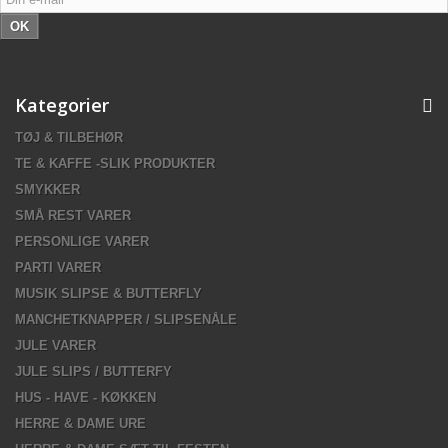
OK
Kategorier
TØJ & TILBEHØR
TE & KAFFE -SLIK PRODUKTER
SMYKKER
SMÅ REST VARER
PERSONLIGE VARER
PARTI VARER
MUSIK SLIPSE & BUTTERFLY
MANCHETKNAPPER / SLIPSENÅLE
JULE VARER
JULE SLIPS / BUTTERFY
HUS - HAVE - KØKKEN
HERRE & DAME URE