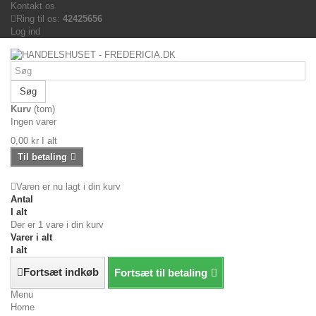
Kontakt os
Ring til os:
42425656
Log ind
Søg
Kurv
(tom)
Ingen varer
0,00 kr
I alt
Til betaling
Varen er nu lagt i din kurv
Antal
I alt
Der er 1 vare i din kurv
Varer i alt
I alt
Fortsæt indkøb
Fortsæt til betaling
Menu
Home