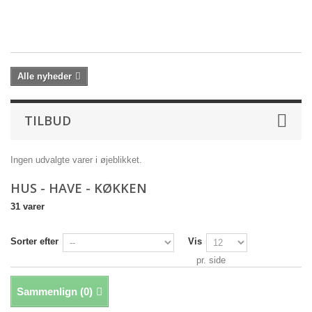
st
99
Alle nyheder
TILBUD
Ingen udvalgte varer i øjeblikket.
HUS - HAVE - KØKKEN
31 varer
Sorter efter
Vis
pr. side
Sammenlign (
0
)