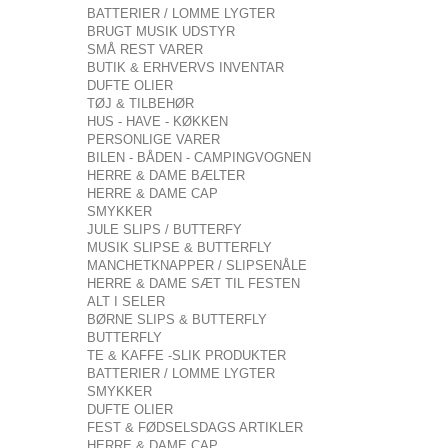
BATTERIER / LOMME LYGTER
BRUGT MUSIK UDSTYR
SMÅ REST VARER
BUTIK & ERHVERVS INVENTAR
DUFTE OLIER
TØJ & TILBEHØR
HUS - HAVE - KØKKEN
PERSONLIGE VARER
BILEN - BÅDEN - CAMPINGVOGNEN
HERRE & DAME BÆLTER
HERRE & DAME CAP
SMYKKER
JULE SLIPS / BUTTERFY
MUSIK SLIPSE & BUTTERFLY
MANCHETKNAPPER / SLIPSENÅLE
HERRE & DAME SÆT TIL FESTEN
ALT I SELER
BØRNE SLIPS & BUTTERFLY
BUTTERFLY
TE & KAFFE -SLIK PRODUKTER
BATTERIER / LOMME LYGTER
SMYKKER
DUFTE OLIER
FEST & FØDSELSDAGS ARTIKLER
HERRE & DAME CAP