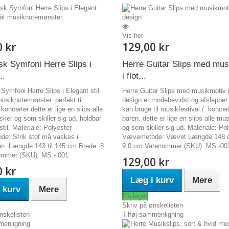
Vis her
0 kr
129,00 kr
sk Symfoni Herre Slips i
Herre Guitar Slips med mus
..
i flot...
Symfoni Herre Slips i Elegant stil
Herre Guitar Slips med musikmotiv i 
usiknotemønster. perfekt til
design et modebevidst og afslappet
 koncerter dette er lige en slips alle
kan bruge til musikfestival / koncert
sker og som skiller sig ud. holdbar
baren. dette er lige en slips alle mu
t stil. Materiale: Polyester
og som skiller sig ud. Materiale: Po
e: Strik stof må vaskes i
Vævemetode: Vævet Længde 148 
n. Længde 143 til 145 cm Brede 8
9,0 cm Varenummer (SKU): MS -00
mmer (SKU): MS - 001
129,00 kr
0 kr
Læg i kurv
Mere
 kurv
Mere
På lager
Skriv på ønskelisten
nskelisten
Tilføj sammenligning
menligning