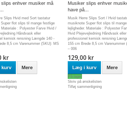
 slips enhver musiker må
Musiker slips enhver musik
..
have på...
e Slips Hvid med Sort tastatur
Musik Herre Slips Sort / Hvid tastat
Super flot slips til mange festlige
musiknote Super flot slips til mange 
. Materiale : Polyester Farve Hvid /
lejligheder. Materiale : Polyester Far
vejledning Håndvask eller
Hvid Plejevejledning Håndvask eller
nel kemisk rensning Længde 140 -
professionel kemisk rensning Læng
ede 8,5 cm Varenummer (SKU): MS
155 cm Brede 8,5 cm Varenummer 
– 006
0 kr
129,00 kr
 kurv
Mere
Læg i kurv
Mere
På lager
nskelisten
Skriv på ønskelisten
menligning
Tilføj sammenligning