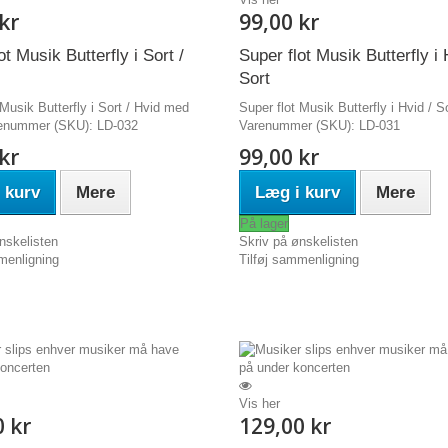
kr
99,00 kr
ot Musik Butterfly i Sort /
Super flot Musik Butterfly i 
ge
Sort
 Musik Butterfly i Sort / Hvid med
Super flot Musik Butterfly i Hvid / S
enummer (SKU): LD-032
Varenummer (SKU): LD-031
kr
99,00 kr
 kurv
Mere
Læg i kurv
Mere
På lager
nskelisten
Skriv på ønskelisten
menligning
Tilføj sammenligning
Vis her
0 kr
129,00 kr