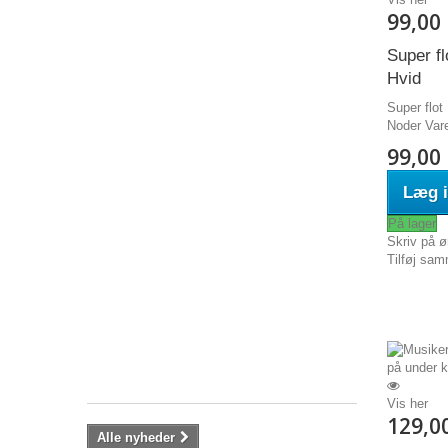
&
99,00 
Sexede
Semi-
Super fl
Gennemsigti
Hvid
Blonde-
G-
Super flot
strenge
Noder Var
99,00 
5
stk.
Læg i
Super
søde
På lager
&
Skriv på ø
Sexede
Tilføj sam
Semi-
Gennemsigtige
Blonde-
G-
strenge...
99,95 kr
Vis her
129,0
Alle nyheder