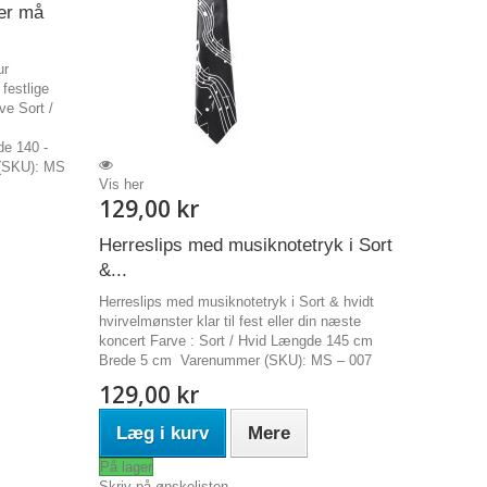
er må
ur
festlige
ve Sort /
de 140 -
(SKU): MS
Vis her
129,00 kr
Herreslips med musiknotetryk i Sort
&...
Herreslips med musiknotetryk i Sort & hvidt
hvirvelmønster klar til fest eller din næste
koncert Farve : Sort / Hvid Længde 145 cm
Brede 5 cm Varenummer (SKU): MS – 007
129,00 kr
Læg i kurv
Mere
På lager
Skriv på ønskelisten