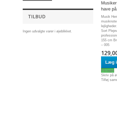
Musiker
have på.
TILBUD
Musik Herr
musiknote 
lejligheder
Sort Pleje
Ingen udvalgte varer i øjeblikket.
professio
155 cm Br
– 005
129,0
Læg i
På lager
Skriv på ø
Tilføj sam