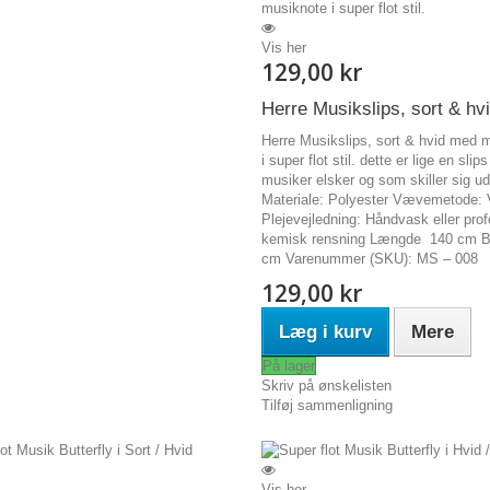
Vis her
129,00 kr
Herre Musikslips, sort & hv
Herre Musikslips, sort & hvid med 
i super flot stil. dette er lige en slips
musiker elsker og som skiller sig ud
Materiale: Polyester Vævemetode:
Plejevejledning: Håndvask eller prof
kemisk rensning Længde 140 cm B
cm Varenummer (SKU): MS – 008
129,00 kr
Læg i kurv
Mere
På lager
Skriv på ønskelisten
Tilføj sammenligning
Vis her