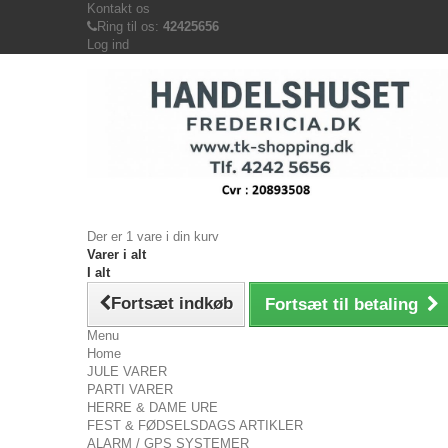
Kontakt os
Ring til os:
42425656
Log ind
Der er 1 vare i din kurv
Varer i alt
I alt
Fortsæt indkøb
Fortsæt til betaling
Menu
Home
JULE VARER
PARTI VARER
HERRE & DAME URE
FEST & FØDSELSDAGS ARTIKLER
ALARM / GPS SYSTEMER