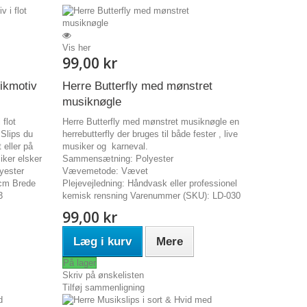
Vis her
99,00 kr
ikmotiv
Herre Butterfly med mønstret
musiknøgle
flot
Herre Butterfly med mønstret musiknøgle en
 Slips du
herrebutterfly der bruges til både fester , live
 eller på
musiker og karneval.
siker elsker
Sammensætning: Polyester
lyester
Vævemetode: Vævet
cm Brede
Plejevejledning: Håndvask eller professionel
3
kemisk rensning Varenummer (SKU): LD-030
99,00 kr
Læg i kurv
Mere
På lager
Skriv på ønskelisten
Tilføj sammenligning