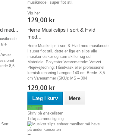
Vis her
129,00 kr
id med...
Herre Musikslips i sort & Hvid
med...
musiknode
 alle
Herre Musikslips i sort & Hvid med musiknode
.
i super flot stil. dette er lige en slips alle
 Vævet
musiker elsker og som skiller sig ud.
essionel
Materiale: Polyester Vævemetode: Vævet
rede 8,5
Plejevejledning: Håndvask eller professionel
kemisk rensning Længde 140 cm Brede 8,5
cm Varenummer (SKU): MS – 004
129,00 kr
Læg i kurv
Mere
På lager
Skriv på ønskelisten
Tilføj sammenligning