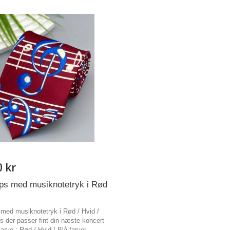
0 kr
ips med musiknotetryk i Rød
 med musiknotetryk i Rød / Hvid /
ps der passer fint din næste koncert
Farve : Rød / Hvid / Blå farver