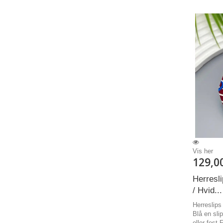
Vis her
129,0
Herresl
/ Hvid...
Herreslips
Blå en sli
eller fest 