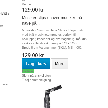
Vis her
129,00 kr
Hvid /
Musiker slips enhver musiker må
have på...
ort
Musikalsk Symfoni Herre Slips i Elegant stil
med blåt musiknotemønster, perfekt til
bryllupper, koncerter og hverdagsbrug må kun
vaskes i Håndvask Længde 143 - 145 cm
Brede 8 cm Varenummer (SKU): MS – 002
129,00 kr
Læg i kurv
Mere
På lager
Skriv på ønskelisten
Tilføj sammenligning