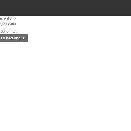
urv
(tom)
ngen varer
,00 kr
I alt
Til betaling