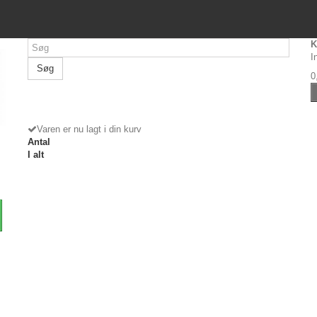
K
I
Søg
0
Varen er nu lagt i din kurv
Antal
I alt