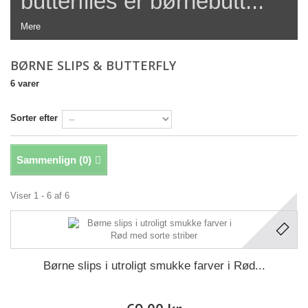
butterflies er børnebutt...
Mere
BØRNE SLIPS & BUTTERFLY
6 varer
Sorter efter
Sammenlign (
0
)
Viser 1 - 6 af 6
Børne slips i utroligt smukke farver i Rød...