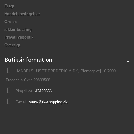
Fragt
Handelsbetingelser
Om os
sikker betaling
Privatlivspolitik
Oversigt
Butiksinformation
HANDELSHUSET FREDERICIA.DK, Plantagevej 16 7000
Fredericia Cvr : 20893508
Ring til os:
42425656
E-mail:
tonny@tk-shopping.dk