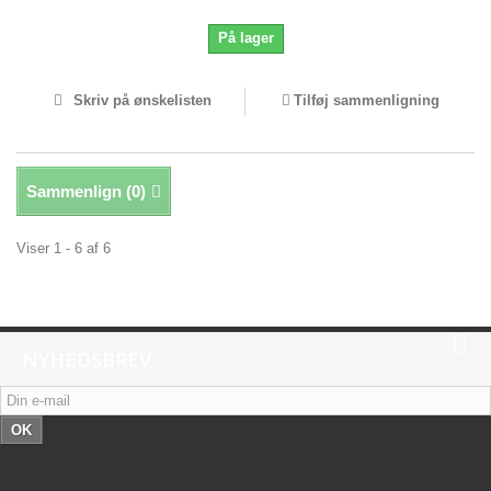
På lager
Skriv på ønskelisten
Tilføj sammenligning
Sammenlign (
0
)
Viser 1 - 6 af 6
NYHEDSBREV
OK