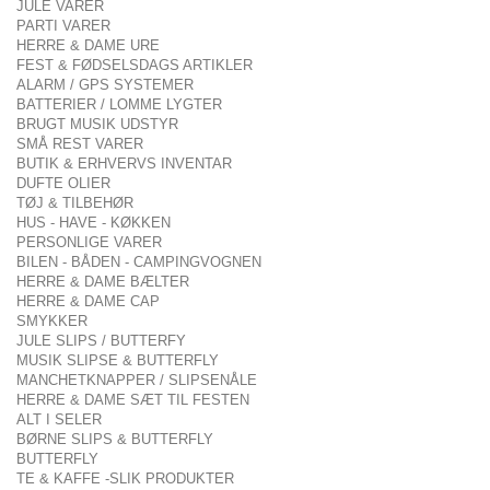
JULE VARER
PARTI VARER
HERRE & DAME URE
FEST & FØDSELSDAGS ARTIKLER
ALARM / GPS SYSTEMER
BATTERIER / LOMME LYGTER
BRUGT MUSIK UDSTYR
SMÅ REST VARER
BUTIK & ERHVERVS INVENTAR
DUFTE OLIER
TØJ & TILBEHØR
HUS - HAVE - KØKKEN
PERSONLIGE VARER
BILEN - BÅDEN - CAMPINGVOGNEN
HERRE & DAME BÆLTER
HERRE & DAME CAP
SMYKKER
JULE SLIPS / BUTTERFY
MUSIK SLIPSE & BUTTERFLY
MANCHETKNAPPER / SLIPSENÅLE
HERRE & DAME SÆT TIL FESTEN
ALT I SELER
BØRNE SLIPS & BUTTERFLY
BUTTERFLY
TE & KAFFE -SLIK PRODUKTER