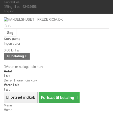
Kontakt os
Ring til os:
42425656
Log ind
Søg
Kurv
(tom)
Ingen varer
0,00 kr
I alt
Til betaling
Varen er nu lagt i din kurv
Antal
I alt
Der er 1 vare i din kurv
Varer i alt
I alt
Fortsæt indkøb
Fortsæt til betaling
Menu
Home