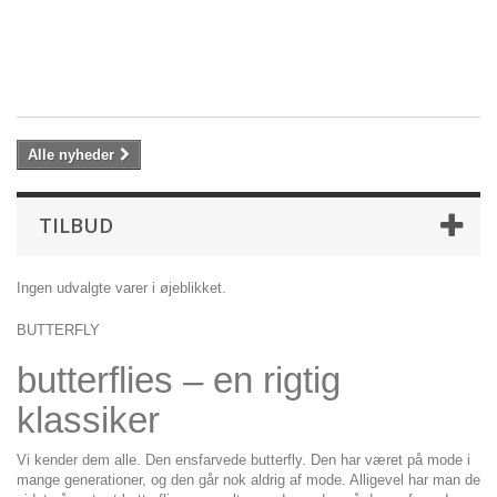
Bl
G-
st
99
Alle nyheder
TILBUD
Ingen udvalgte varer i øjeblikket.
BUTTERFLY
butterflies – en rigtig
klassiker
Vi kender dem alle. Den ensfarvede butterfly. Den har været på mode i
mange generationer, og den går nok aldrig af mode. Alligevel har man de