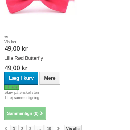
Vis her
49,00 kr
Lilla Rød Butterfly
49,00 kr
Læg i kurv
Mere
På lager
Skriv på ønskelisten
Tilføj sammenligning
Sammenlign (
0
)
1
2
3
...
10
Vis alle