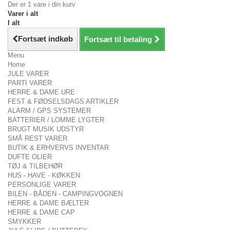
Der er 1 vare i din kurv
Varer i alt
I alt
Fortsæt indkøb
Fortsæt til betaling
Menu
Home
JULE VARER
PARTI VARER
HERRE & DAME URE
FEST & FØDSELSDAGS ARTIKLER
ALARM / GPS SYSTEMER
BATTERIER / LOMME LYGTER
BRUGT MUSIK UDSTYR
SMÅ REST VARER
BUTIK & ERHVERVS INVENTAR
DUFTE OLIER
TØJ & TILBEHØR
HUS - HAVE - KØKKEN
PERSONLIGE VARER
BILEN - BÅDEN - CAMPINGVOGNEN
HERRE & DAME BÆLTER
HERRE & DAME CAP
SMYKKER