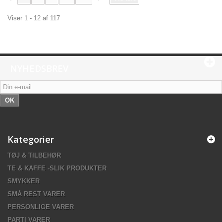
Viser 1 - 12 af 117
NYHEDSBREV
OK
Kategorier
TØJ & TILBEHØR
TE & KAFFE -SLIK PRODUKTER
SMYKKER
SMÅ REST VARER
PERSONLIGE VARER
PARTI VARER