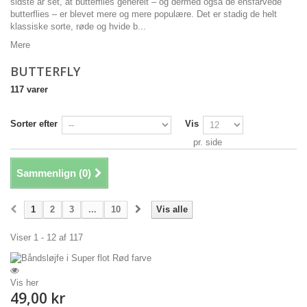
sidste år set, at butterflies generelt – og dermed også de ensfarvede
butterflies – er blevet mere og mere populære. Det er stadig de helt
klassiske
sorte
,
røde
og
hvide
b...
Mere
BUTTERFLY
117 varer
Sorter efter
Vis
pr. side
Sammenlign (
0
)
1
2
3
...
10
Vis alle
Viser 1 - 12 af 117
Vis her
49,00 kr