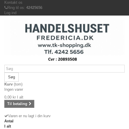
Kontakt os
Ring til os:
42425656
Log ind
Søg
Kurv
(tom)
Ingen varer
0,00 kr
I alt
Til betaling
Varen er nu lagt i din kurv
Antal
I alt