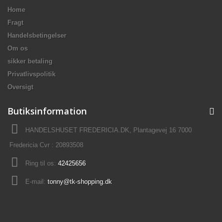
Home
Fragt
Handelsbetingelser
Om os
sikker betaling
Privatlivspolitik
Oversigt
Butiksinformation
HANDELSHUSET FREDERICIA.DK, Plantagevej 16 7000
Fredericia Cvr : 20893508
Ring til os:
42425656
E-mail:
tonny@tk-shopping.dk