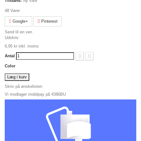
Tilstand:
Ny vare
48
Varer
Google+
Pinterest
Send til en ven
Udskriv
6,95 kr
inkl. moms
Antal
Color
Læg i kurv
Skriv på ønskelisten
Vi modtager mobilpay på 4386BU