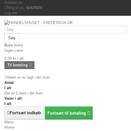
Kontakt os
Ring til os:
42425656
Log ind
Søg
Kurv
(tom)
Ingen varer
0,00 kr
I alt
Til betaling
Varen er nu lagt i din kurv
Antal
I alt
Der er 1 vare i din kurv
Varer i alt
I alt
Fortsæt indkøb
Fortsæt til betaling
Menu
Home