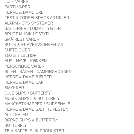
JULE VARER
PARTI VARER
HERRE & DAME URE
FEST & FØDSELSDAGS ARTIKLER
ALARM / GPS SYSTEMER
BATTERIER / LOMME LYGTER
BRUGT MUSIK UDSTYR
SMÅ REST VARER
BUTIK & ERHVERVS INVENTAR
DUFTE OLIER
TØJ & TILBEHØR
HUS - HAVE - KØKKEN
PERSONLIGE VARER
BILEN - BÅDEN - CAMPINGVOGNEN
HERRE & DAME BÆLTER
HERRE & DAME CAP
SMYKKER
JULE SLIPS / BUTTERFY
MUSIK SLIPSE & BUTTERFLY
MANCHETKNAPPER / SLIPSENÅLE
HERRE & DAME SÆT TIL FESTEN
ALT I SELER
BØRNE SLIPS & BUTTERFLY
BUTTERFLY
TE & KAFFE -SLIK PRODUKTER