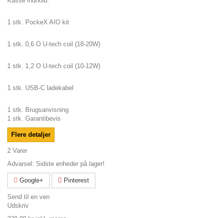
Kasse indhold:
1 stk. PockeX AIO kit
1 stk. 0,6 O U-tech coil (18-20W)
1 stk. 1,2 O U-tech coil (10-12W)
1 stk. USB-C ladekabel
1 stk. Brugsanvisning
1 stk. Garantibevis
Flere detaljer
2
Varer
Advarsel: Sidste enheder på lager!
Google+
Pinterest
Send til en ven
Udskriv