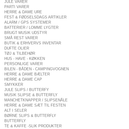
JULE VARER
PARTI VARER
HERRE & DAME URE
FEST & FØDSELSDAGS ARTIKLER
ALARM / GPS SYSTEMER
BATTERIER / LOMME LYGTER
BRUGT MUSIK UDSTYR
SMÅ REST VARER
BUTIK & ERHVERVS INVENTAR
DUFTE OLIER
TØJ & TILBEHØR
HUS - HAVE - KØKKEN
PERSONLIGE VARER
BILEN - BÅDEN - CAMPINGVOGNEN
HERRE & DAME BÆLTER
HERRE & DAME CAP
SMYKKER
JULE SLIPS / BUTTERFY
MUSIK SLIPSE & BUTTERFLY
MANCHETKNAPPER / SLIPSENÅLE
HERRE & DAME SÆT TIL FESTEN
ALT I SELER
BØRNE SLIPS & BUTTERFLY
BUTTERFLY
TE & KAFFE -SLIK PRODUKTER