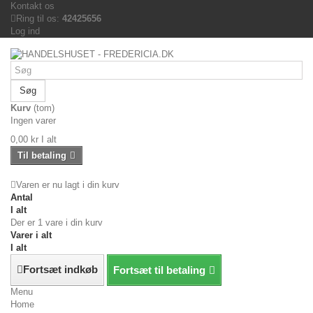
Kontakt os
Ring til os:
42425656
Log ind
Søg
Kurv
(tom)
Ingen varer
0,00 kr
I alt
Til betaling
Varen er nu lagt i din kurv
Antal
I alt
Der er 1 vare i din kurv
Varer i alt
I alt
Fortsæt indkøb
Fortsæt til betaling
Menu
Home