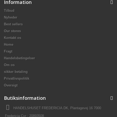
Information
Tilbud
Nyheder
Best sellers
Our stores
Kontakt os
Home
Fragt
Handelsbetingelser
Om os
sikker betaling
Privatlivspolitik
Oversigt
Butiksinformation
HANDELSHUSET FREDERICIA.DK, Plantagevej 16 7000
Fredericia Cvr : 20893508