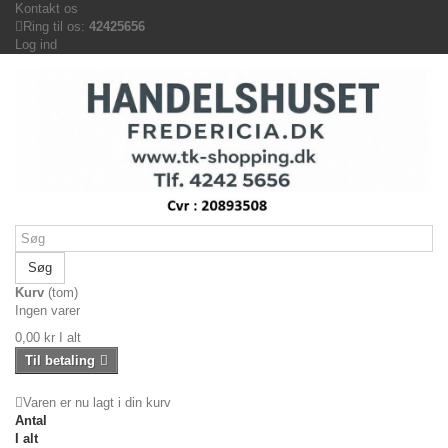
Kontakt os
Ring til os:
42425656
Log ind
Søg
Kurv
(tom)
Ingen varer
0,00 kr
I alt
Til betaling
Varen er nu lagt i din kurv
Antal
I alt