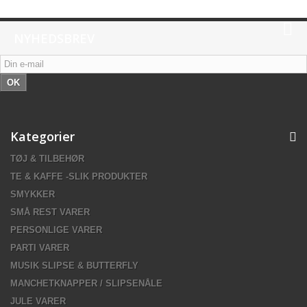
NYHEDSBREV
OK
Kategorier
TØJ & TILBEHØR
TE & KAFFE -SLIK PRODUKTER
SMYKKER
SMÅ REST VARER
PERSONLIGE VARER
PARTI VARER
MUSIK SLIPSE & BUTTERFLY
MANCHETKNAPPER / SLIPSENÅLE
JULE VARER