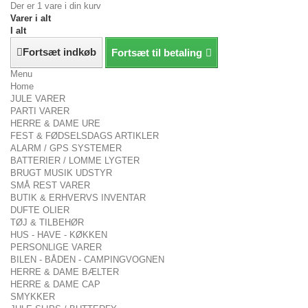
Der er 1 vare i din kurv
Varer i alt
I alt
Fortsæt indkøb
Fortsæt til betaling
Menu
Home
JULE VARER
PARTI VARER
HERRE & DAME URE
FEST & FØDSELSDAGS ARTIKLER
ALARM / GPS SYSTEMER
BATTERIER / LOMME LYGTER
BRUGT MUSIK UDSTYR
SMÅ REST VARER
BUTIK & ERHVERVS INVENTAR
DUFTE OLIER
TØJ & TILBEHØR
HUS - HAVE - KØKKEN
PERSONLIGE VARER
BILEN - BÅDEN - CAMPINGVOGNEN
HERRE & DAME BÆLTER
HERRE & DAME CAP
SMYKKER