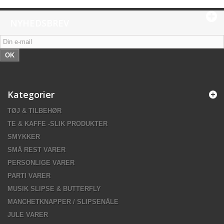
NYHEDSBREV
OK
Kategorier
TØJ & TILBEHØR
TE & KAFFE -SLIK PRODUKTER
SMYKKER
SMÅ REST VARER
PERSONLIGE VARER
PARTI VARER
MUSIK SLIPSE & BUTTERFLY
MANCHETKNAPPER / SLIPSENÅLE
JULE VARER