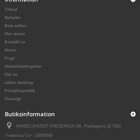
Tilbud
Nyheder
Best sellers
Our stores
Kontakt os
Home
Fragt
Handelsbetingelser
Om os
sikker betaling
Privatlivspolitik
Oversigt
Butiksinformation
HANDELSHUSET FREDERICIA.DK, Plantagevej 16 7000
Fredericia Cvr : 20893508