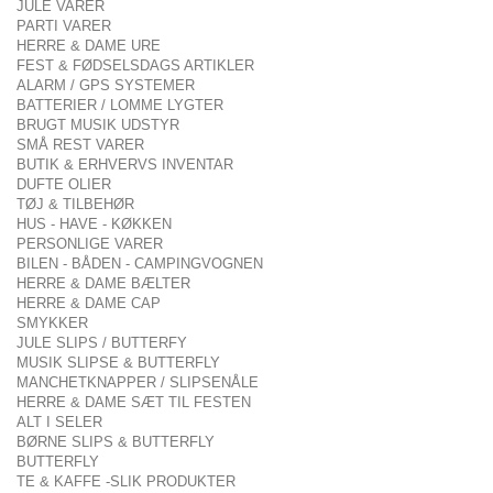
JULE VARER
PARTI VARER
HERRE & DAME URE
FEST & FØDSELSDAGS ARTIKLER
ALARM / GPS SYSTEMER
BATTERIER / LOMME LYGTER
BRUGT MUSIK UDSTYR
SMÅ REST VARER
BUTIK & ERHVERVS INVENTAR
DUFTE OLIER
TØJ & TILBEHØR
HUS - HAVE - KØKKEN
PERSONLIGE VARER
BILEN - BÅDEN - CAMPINGVOGNEN
HERRE & DAME BÆLTER
HERRE & DAME CAP
SMYKKER
JULE SLIPS / BUTTERFY
MUSIK SLIPSE & BUTTERFLY
MANCHETKNAPPER / SLIPSENÅLE
HERRE & DAME SÆT TIL FESTEN
ALT I SELER
BØRNE SLIPS & BUTTERFLY
BUTTERFLY
TE & KAFFE -SLIK PRODUKTER