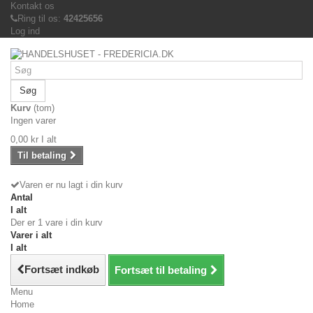
Kontakt os
Ring til os:
42425656
Log ind
Søg
Kurv
(tom)
Ingen varer
0,00 kr
I alt
Til betaling
Varen er nu lagt i din kurv
Antal
I alt
Der er 1 vare i din kurv
Varer i alt
I alt
Fortsæt indkøb
Fortsæt til betaling
Menu
Home