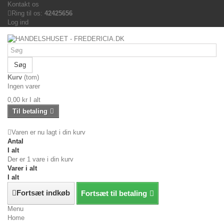
Kontakt os
Ring til os:
42425656
Log ind
Søg
Kurv
(tom)
Ingen varer
0,00 kr
I alt
Til betaling
Varen er nu lagt i din kurv
Antal
I alt
Der er 1 vare i din kurv
Varer i alt
I alt
Fortsæt indkøb
Fortsæt til betaling
Menu
Home