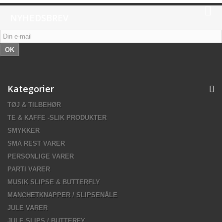
NYHEDSBREV
OK
Kategorier
TØJ & TILBEHØR
TE & KAFFE -SLIK PRODUKTER
SMYKKER
SMÅ REST VARER
PERSONLIGE VARER
PARTI VARER
MUSIK SLIPSE & BUTTERFLY
MANCHETKNAPPER / SLIPSENÅLE
JULE VARER
JULE SLIPS / BUTTERFY