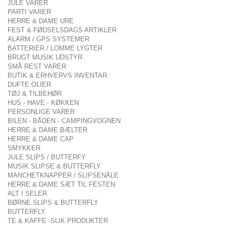
JULE VARER
PARTI VARER
HERRE & DAME URE
FEST & FØDSELSDAGS ARTIKLER
ALARM / GPS SYSTEMER
BATTERIER / LOMME LYGTER
BRUGT MUSIK UDSTYR
SMÅ REST VARER
BUTIK & ERHVERVS INVENTAR
DUFTE OLIER
TØJ & TILBEHØR
HUS - HAVE - KØKKEN
PERSONLIGE VARER
BILEN - BÅDEN - CAMPINGVOGNEN
HERRE & DAME BÆLTER
HERRE & DAME CAP
SMYKKER
JULE SLIPS / BUTTERFY
MUSIK SLIPSE & BUTTERFLY
MANCHETKNAPPER / SLIPSENÅLE
HERRE & DAME SÆT TIL FESTEN
ALT I SELER
BØRNE SLIPS & BUTTERFLY
BUTTERFLY
TE & KAFFE -SLIK PRODUKTER