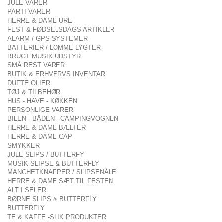
JULE VARER
PARTI VARER
HERRE & DAME URE
FEST & FØDSELSDAGS ARTIKLER
ALARM / GPS SYSTEMER
BATTERIER / LOMME LYGTER
BRUGT MUSIK UDSTYR
SMÅ REST VARER
BUTIK & ERHVERVS INVENTAR
DUFTE OLIER
TØJ & TILBEHØR
HUS - HAVE - KØKKEN
PERSONLIGE VARER
BILEN - BÅDEN - CAMPINGVOGNEN
HERRE & DAME BÆLTER
HERRE & DAME CAP
SMYKKER
JULE SLIPS / BUTTERFY
MUSIK SLIPSE & BUTTERFLY
MANCHETKNAPPER / SLIPSENÅLE
HERRE & DAME SÆT TIL FESTEN
ALT I SELER
BØRNE SLIPS & BUTTERFLY
BUTTERFLY
TE & KAFFE -SLIK PRODUKTER