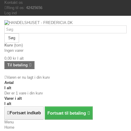
Kontakt os
Ring til os:
42425656
Log ind
Søg
Kurv
(tom)
Ingen varer
0,00 kr
I alt
Til betaling
Varen er nu lagt i din kurv
Antal
I alt
Der er 1 vare i din kurv
Varer i alt
I alt
Fortsæt indkøb
Fortsæt til betaling
Menu
Home