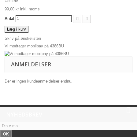
Udskriv
99,00 kr
inkl. moms
Antal
Læg i kurv
Skriv på ønskelisten
Vi modtager mobilpay på 4386BU
ANMELDELSER
Der er ingen kundeanmeldelser endnu.
NYHEDSBREV
OK